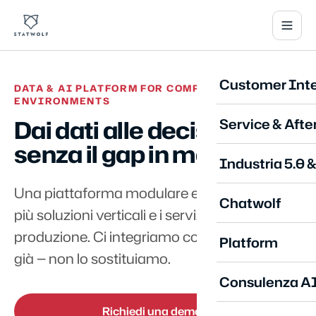
Customer Inte
DATA & AI PLATFORM FOR COMPLEX
ENVIRONMENTS
Dai dati alle decisioni,
Service & Afte
senza il gap in mezzo.
Industria 5.0 
Una piattaforma modulare e composable,
Chatwolf
più soluzioni verticali e i servizi per portarle in
produzione. Ci integriamo con quello che hai
Platform
già — non lo sostituiamo.
Consulenza A
Richiedi una demo