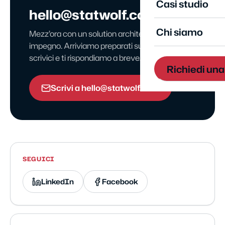
Casi studio
hello@statwolf.com
Chi siamo
Mezz’ora con un solution architect, senza
impegno. Arriviamo preparati sul tuo settore —
scrivici e ti rispondiamo a breve.
Richiedi un
Scrivi a hello@statwolf.com
SEGUICI
LinkedIn
Facebook